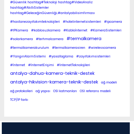
#Güvenlik hashtag#Teknoloji hashtag#VideoAnaliz
hashtag#AkıllıSistemler
hashtag#GeleceğinGüvenliği;#antalyabilisimfirması
#hastanezayıfakımteknolojileri
#hotelinternetsistemleri
#ipcamera
#IPKamera
#kablosuzkamera
#Kabloİnternet
#KameraSistemleri
#termalkamera
#solarkamera
#terhmalcamera
#termalkamerakurulum
#termalkamerasiren
#wirelesscamera
#YangınAlarmSistemi
#yasalloglama
#zayıfakımsistemleri
#İnternet
#İnternetErişimi
#İnternetTeknolojileri
antalya-dahua-kamera-teknik-destek
antalya-hikvision-kamera-teknik-destek
ağ modeli
ağ protokolleri
ağ yapısı
OSI katmanları
OSI referans modeli
TCP/IP farkı