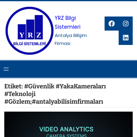
İçeriğe
geç
YRZ Bilgi
Facebo
Ins
Sistemleri
Link
Antalya Bilişim
Firması
Etiket:
#Güvenlik #YakaKameraları
#Teknoloji
#Gözlem;#antalyabilisimfirmaları