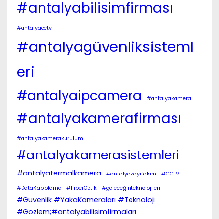
#antalyabilisimfirması
#antalyacctv
#antalyagüvenliksisteml
eri
#antalyaipcamera
#antalyakamera
#antalyakamerafirması
#antalyakamerakurulum
#antalyakamerasistemleri
#antalyatermalkamera
#antalyazayıfakım
#CCTV
#DataKablolama
#FiberOptik
#geleceğinteknolojileri
#Güvenlik #YakaKameraları #Teknoloji
#Gözlem;#antalyabilisimfirmaları